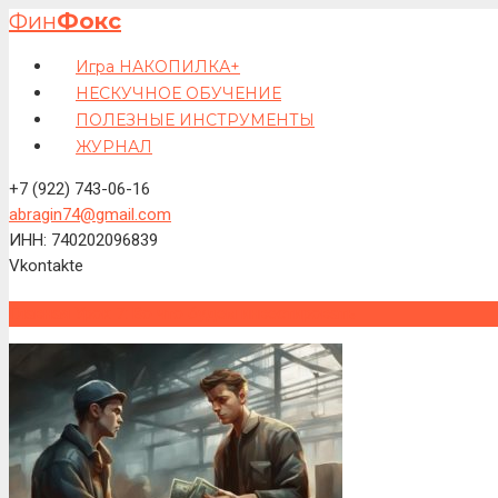
Фин
Фокс
Игра НАКОПИЛКА+
НЕСКУЧНОЕ ОБУЧЕНИЕ
ПОЛЕЗНЫЕ ИНСТРУМЕНТЫ
ЖУРНАЛ
+7 (922) 743-06-16
abragin74@gmail.com
ИНН: 740202096839
Vkontakte
Главная
Урок 7: Во что будем инвестировать