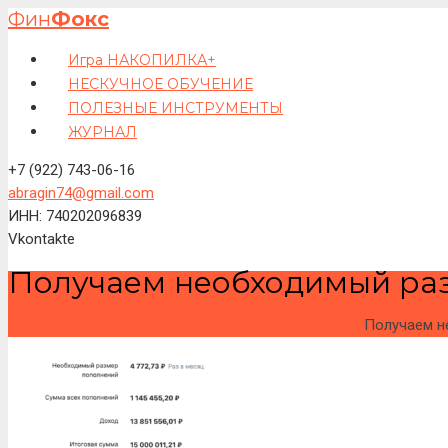
Фин
Фокс
Игра НАКОПИЛКА+
НЕСКУЧНОЕ ОБУЧЕНИЕ
ПОЛЕЗНЫЕ ИНСТРУМЕНТЫ
ЖУРНАЛ
+7 (922) 743-06-16
abragin74@gmail.com
ИНН: 740202096839
Vkontakte
Получаем необходимый ра
Главная
Урок 9: Дорожная карта достижения цели
Получаем н